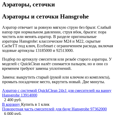
Аэраторы, сеточки
Аэраторы и сеточки Hansgrohe
Аэратор отвечает за ровную мягкую струю без брызг. Слабый
напор при нормальном давлении, струя вбок, брызги: пора
чистить или менять аэратор. В разделе оригинальные
аэраторы Hansgrohe: классические M24 и M22, скрытые
CacheTT под ключ, EcoSmart с ограничением расхода, включая
ходовые артикулы 13185000 и 92513000.
Подбор по артикулу смесителя или резьбе старого аэратора. У
моделей с QuickClean налёт снимается пальцем, но и они со
временем требуют замены уплотнений.
Замена: выкрутить старый (рукой или ключом из комплекта),
промыть посадочное место, вкрутить новый. Две минуты.
Аэратор с системой QuickClean 24х1 для смесителей на ванну
Hansgrohe 13914000
2 400 руб.
В корзину
Купить в 1 клик
Поворотная часть смесителей для биде Hansgrohe 97362000
6 000 руб.