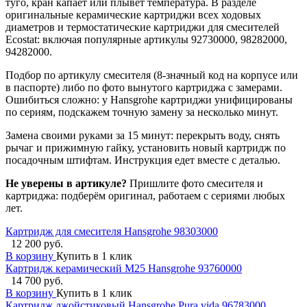
туго, кран капает или плывёт температура. В разделе
оригинальные керамические картриджи всех ходовых
диаметров и термостатические картриджи для смесителей
Ecostat: включая популярные артикулы 92730000, 98282000,
94282000.
Подбор по артикулу смесителя (8-значный код на корпусе или
в паспорте) либо по фото вынутого картриджа с замерами.
Ошибиться сложно: у Hansgrohe картриджи унифицированы
по сериям, подскажем точную замену за несколько минут.
Замена своими руками за 15 минут: перекрыть воду, снять
рычаг и прижимную гайку, установить новый картридж по
посадочным штифтам. Инструкция едет вместе с деталью.
Не уверены в артикуле?
Пришлите фото смесителя и
картриджа: подберём оригинал, работаем с сериями любых
лет.
Картридж для смесителя Hansgrohe 98303000
12 200 руб.
В корзину
Купить в 1 клик
Картридж керамический М25 Hansgrohe 93760000
14 700 руб.
В корзину
Купить в 1 клик
Картридж джойстиковый Hansgrohe Pura vida 96783000