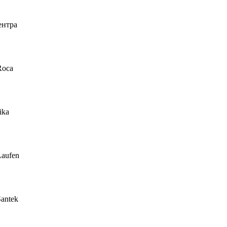
ентра
Roca
ika
Laufen
antek