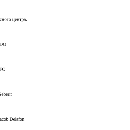
сного центра.
IDO
IFO
eberit
acob Delafon