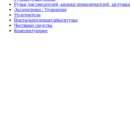
Ручки для смесителей, кнопки переключателей, заглушки
Эксцентрики / Удлинения
Уплотнители
Винты/крепления/гайки/втулки
Чистящие средства
Комплектующие