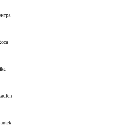
ентра
Roca
ika
Laufen
antek