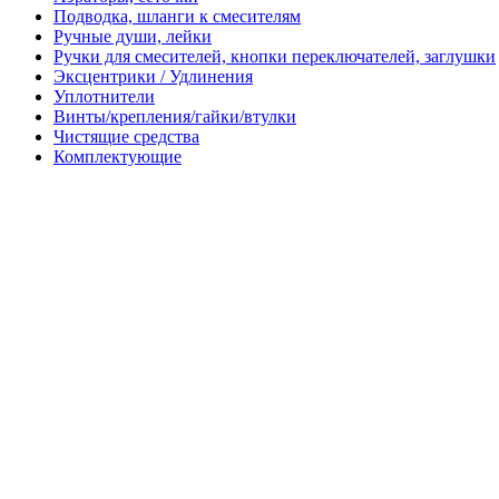
Подводка, шланги к смесителям
Ручные души, лейки
Ручки для смесителей, кнопки переключателей, заглушки
Эксцентрики / Удлинения
Уплотнители
Винты/крепления/гайки/втулки
Чистящие средства
Комплектующие