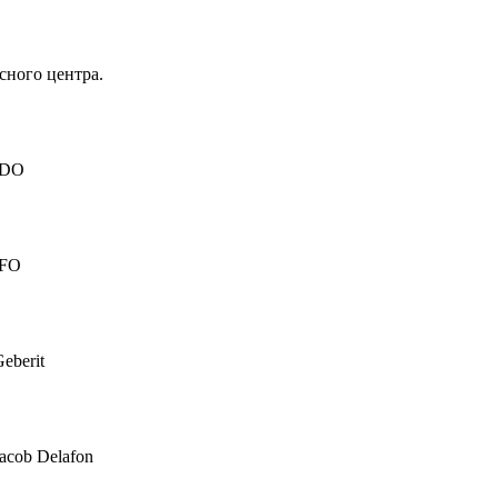
сного центра.
IDO
IFO
eberit
acob Delafon