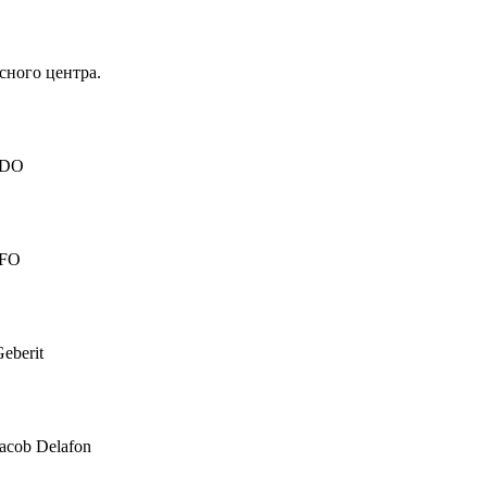
сного центра.
IDO
IFO
eberit
acob Delafon