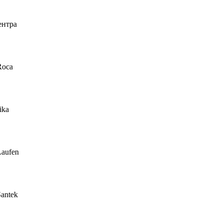
ентра
Roca
ika
Laufen
antek