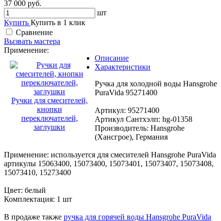
37 000 руб.
шт
Купить
Купить в 1 клик
Сравнение
Вызвать мастера
Применение:
Описание
Характеристики
Ручка для холодной воды Hansgrohe
PuraVida 95271400
Ручки для смесителей,
кнопки
Артикул: 95271400
переключателей,
Артикул Сантхэлп: hg-01358
заглушки
Производитель: Hansgrohe
(Хансгрое), Германия
Применение: используется для смесителей Hansgrohe PuraVida
артикулы 15063400, 15073400, 15073401, 15073407, 15073408,
15073410, 15273400
Цвет: белый
Комплектация: 1 шт
В продаже также
ручка для горячей воды Hansgrohe PuraVida