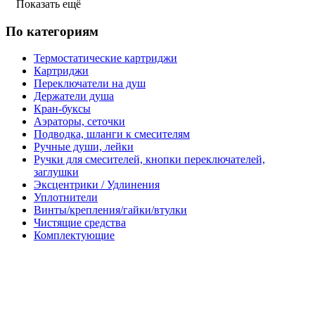
Показать ещё
По категориям
Термостатические картриджи
Картриджи
Переключатели на душ
Держатели душа
Кран-буксы
Аэраторы, сеточки
Подводка, шланги к смесителям
Ручные души, лейки
Ручки для смесителей, кнопки переключателей,
заглушки
Эксцентрики / Удлинения
Уплотнители
Винты/крепления/гайки/втулки
Чистящие средства
Комплектующие