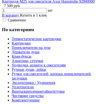
Картридж М25 для смесителя Axor Hansgrohe 92900000
7 500 руб.
шт
В корзину
Купить в 1 клик
Сравнение
По категориям
Термостатические картриджи
Картриджи
Переключатели на душ
Держатели душа
Кран-буксы
Аэраторы, сеточки
Подводка, шланги к смесителям
Ручные души, лейки
Ручки для смесителей, кнопки переключателей,
заглушки
Эксцентрики / Удлинения
Уплотнители
Винты/крепления/гайки/втулки
Чистящие средства
Комплектующие