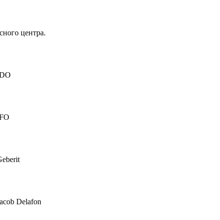
сного центра.
IDO
IFO
eberit
acob Delafon