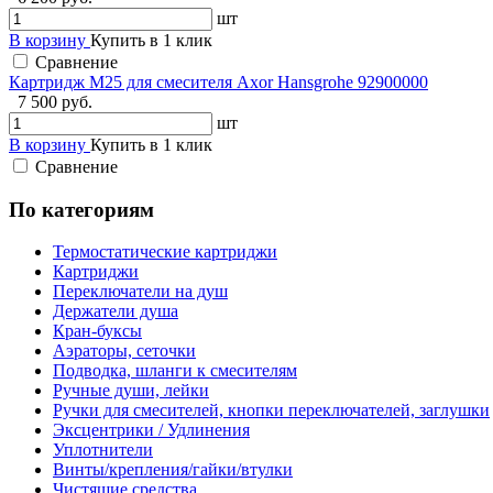
шт
В корзину
Купить в 1 клик
Сравнение
Картридж М25 для смесителя Axor Hansgrohe 92900000
7 500 руб.
шт
В корзину
Купить в 1 клик
Сравнение
По категориям
Термостатические картриджи
Картриджи
Переключатели на душ
Держатели душа
Кран-буксы
Аэраторы, сеточки
Подводка, шланги к смесителям
Ручные души, лейки
Ручки для смесителей, кнопки переключателей, заглушки
Эксцентрики / Удлинения
Уплотнители
Винты/крепления/гайки/втулки
Чистящие средства