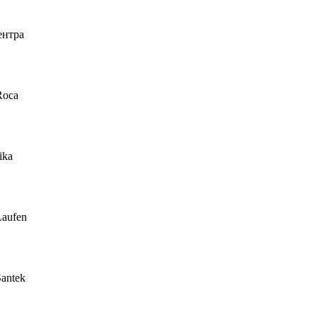
ентра
Roca
ika
Laufen
antek