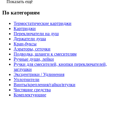
Показать ещё
По категориям
Термостатические картриджи
Картриджи
Переключатели на душ
Держатели душа
Кран-буксы
Аэраторы, сеточки
Подводка, шланги к смесителям
Ручные души, лейки
Ручки для смесителей, кнопки переключателей,
заглушки
Эксцентрики / Удлинения
Уплотнители
Винты/крепления/гайки/втулки
Чистящие средства
Комплектующие