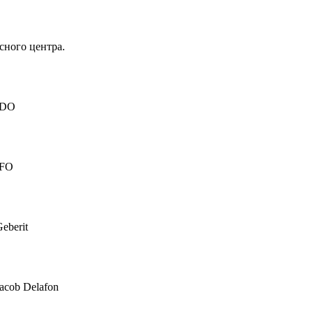
сного центра.
IDO
IFO
eberit
acob Delafon