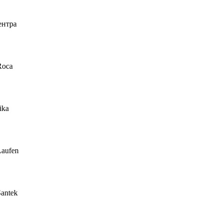
ентра
Roca
ika
Laufen
antek