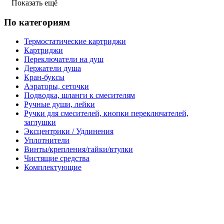
Показать ещё
По категориям
Термостатические картриджи
Картриджи
Переключатели на душ
Держатели душа
Кран-буксы
Аэраторы, сеточки
Подводка, шланги к смесителям
Ручные души, лейки
Ручки для смесителей, кнопки переключателей,
заглушки
Эксцентрики / Удлинения
Уплотнители
Винты/крепления/гайки/втулки
Чистящие средства
Комплектующие