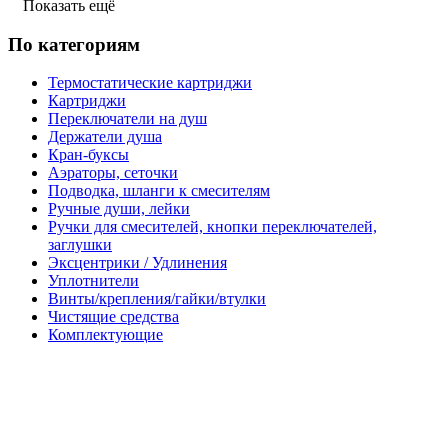
Показать ещё
По категориям
Термостатические картриджи
Картриджи
Переключатели на душ
Держатели душа
Кран-буксы
Аэраторы, сеточки
Подводка, шланги к смесителям
Ручные души, лейки
Ручки для смесителей, кнопки переключателей,
заглушки
Эксцентрики / Удлинения
Уплотнители
Винты/крепления/гайки/втулки
Чистящие средства
Комплектующие