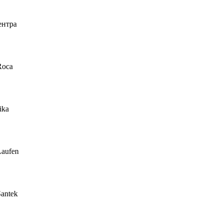
ентра
Roca
ika
Laufen
antek