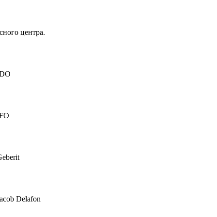
сного центра.
IDO
IFO
eberit
acob Delafon