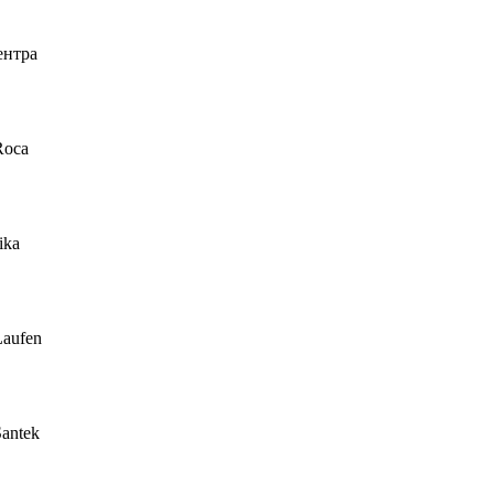
ентра
Roca
ika
Laufen
antek