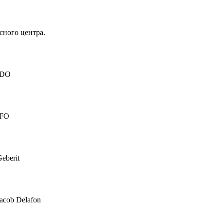
сного центра.
IDO
IFO
eberit
acob Delafon