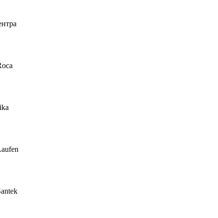
ентра
Roca
ika
Laufen
antek