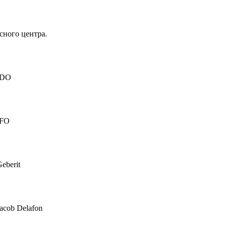
сного центра.
IDO
IFO
eberit
acob Delafon