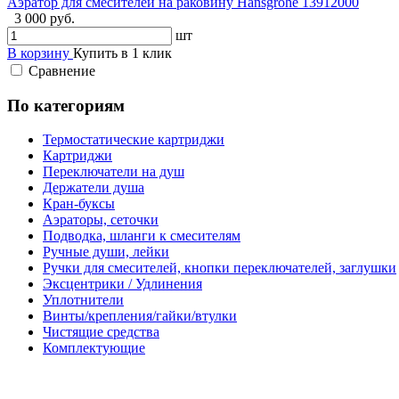
Аэратор для смесителей на раковину Hansgrohe 13912000
3 000 руб.
шт
В корзину
Купить в 1 клик
Сравнение
По категориям
Термостатические картриджи
Картриджи
Переключатели на душ
Держатели душа
Кран-буксы
Аэраторы, сеточки
Подводка, шланги к смесителям
Ручные души, лейки
Ручки для смесителей, кнопки переключателей, заглушки
Эксцентрики / Удлинения
Уплотнители
Винты/крепления/гайки/втулки
Чистящие средства
Комплектующие